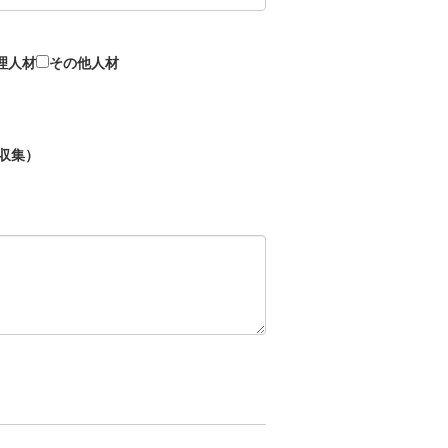
理人材
その他人材
収集）