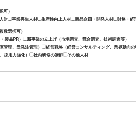
選択可）
人財
事業再生人材
生産性向上人材
商品企画・開発人材
財務・経
（複数選択可）
客・製品PR）
新事業の立上げ（市場調査、競合調査、技術調査等）
在庫管理、受発注管理）
経営戦略（経営コンサルティング、業界動向の
、採用力強化）
社内研修の講師
その他人材