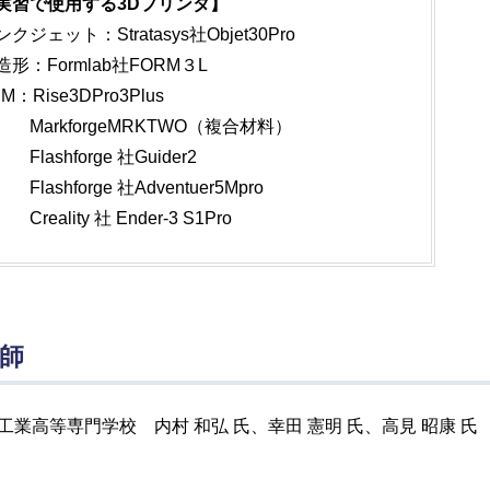
実習で使用する3Dプリンタ】
クジェット：Stratasys社Objet30Pro
造形：Formlab社FORM３L
M：Rise3DPro3Plus
arkforgeMRKTWO（複合材料）
ashforge 社Guider2
ashforge 社Adventuer5Mpro
eality 社 Ender-3 S1Pro
師
工業高等専門学校 内村 和弘 氏、幸田 憲明 氏、高見 昭康 氏