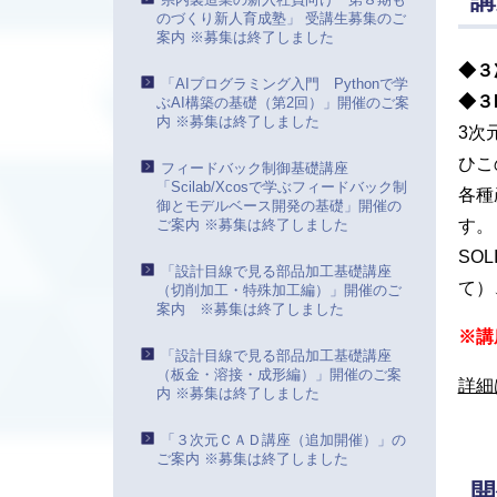
講
のづくり新人育成塾」 受講生募集のご
案内 ※募集は終了しました
◆３
「AIプログラミング入門 Pythonで学
◆３
ぶAI構築の基礎（第2回）」開催のご案
内 ※募集は終了しました
3次
ひこ
フィードバック制御基礎講座
「Scilab/Xcosで学ぶフィードバック制
各種
御とモデルベース開発の基礎」開催の
ご案内 ※募集は終了しました
す。
SO
「設計目線で見る部品加工基礎講座
て）
（切削加工・特殊加工編）」開催のご
案内 ※募集は終了しました
※講
「設計目線で見る部品加工基礎講座
（板金・溶接・成形編）」開催のご案
詳細
内 ※募集は終了しました
「３次元ＣＡＤ講座（追加開催）」の
ご案内 ※募集は終了しました
開