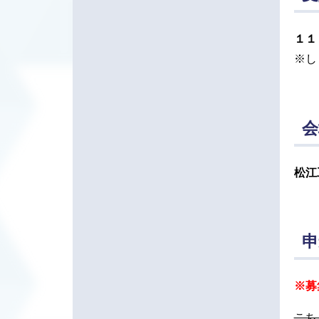
１１
※し
会
松江
申
※募
こち