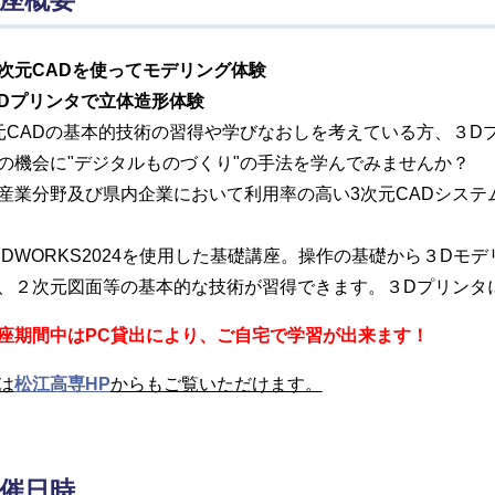
座概要
次元CADを使ってモデリング体験
Dプリンタで立体造形体験
元CADの基本的技術の習得や学びなおしを考えている方、３D
の機会に"デジタルものづくり"の手法を学んでみませんか？
産業分野及び県内企業において利用率の高い3次元CADシス
LIDWORKS2024を使用した基礎講座。操作の基礎から３D
、２次元図面等の基本的な技術が習得できます。３Dプリンタ
座期間中はPC貸出により、ご自宅で学習が出来ます！
は
松江高専HP
からもご覧いただけます。
催日時