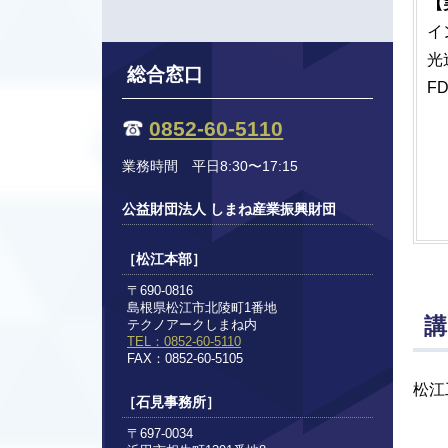
【
イン
光
総合窓口
FD
M
0852-60-5110
Fl
業務時間 平日8:30〜17:15
Fl
Cr
公益財団法人 しまね産業振興財団
［松江本部］
〒690-0816
島根県松江市北陵町1番地
講
テクノアークしまね内
TEL：0852-60-5110
FAX：0852-60-5105
松江
［石見事務所］
〒697-0034