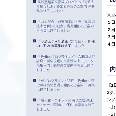
実践型起業家育成プログラム『令和7
年度 STEP』参加者募集のご案内 ※募
集は終了しました
※全
「ゴム配合・成形加工のトラブル原因
１日
追求と解決の勘所」講座開催のご案内
２日
※募集は終了しました
３日
「３次元ＣＡＤ講座（第３回）」開催
４日
のご案内 ※募集は終了しました
「Pythonプログラミング・AI構築入門
講座ー製造現場の生産性向上・データ
活用入門」開催のご案内※募集は終了
内
しました
「AIプログラミング入門 Pythonで学
ぶAI構築の基礎」開催のご案内 ※募集
【1
は終了しました
3次
ング
「省人化・ロボット化 導入支援WEB
セミナー」開催のご案内 ※募集は終了
（1）
しました
（2