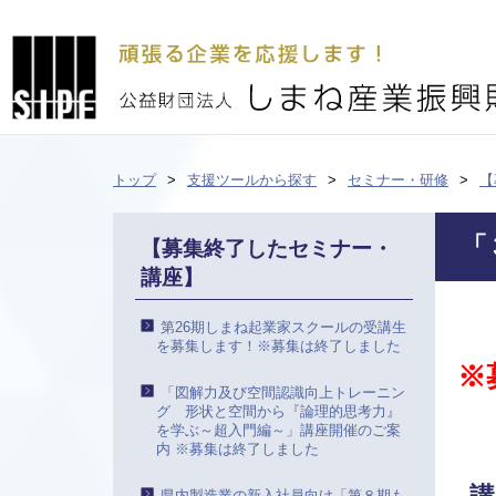
トップ
支援ツールから探す
セミナー・研修
【
「
【募集終了したセミナー・
講座】
第26期しまね起業家スクールの受講生
を募集します！※募集は終了しました
※
「図解力及び空間認識向上トレーニン
グ 形状と空間から『論理的思考力』
を学ぶ～超入門編～」講座開催のご案
内 ※募集は終了しました
県内製造業の新入社員向け「第８期も