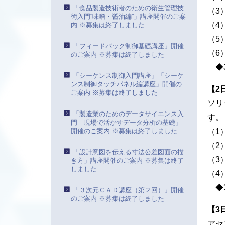
「食品製造技術者のための衛生管理技
（3
術入門“味噌・醤油編”」講座開催のご案
（4
内 ※募集は終了しました
（5
「フィードバック制御基礎講座」開催
（6
のご案内 ※募集は終了しました
◆3
「シーケンス制御入門講座」「シーケ
ンス制御タッチパネル編講座」開催の
【2
ご案内 ※募集は終了しました
ソリ
「製造業のためのデータサイエンス入
す。
門 現場で活かすデータ分析の基礎」
開催のご案内 ※募集は終了しました
（1
（2
「設計意図を伝える寸法公差図面の描
（3
き方」講座開催のご案内 ※募集は終了
しました
（4
◆3
「３次元ＣＡＤ講座（第２回）」開催
のご案内 ※募集は終了しました
【3
アセ