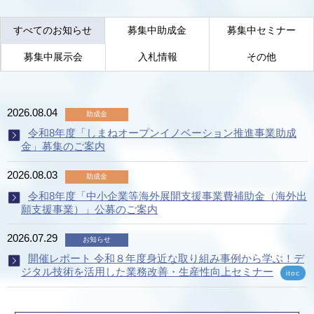
すべてのお知らせ
募集中助成金
募集中セミナー
募集中展示会
入札情報
その他
2026.08.04
助成金
令和8年度「しまねオープンイノベーション推進事業助成
金」募集のご案内
2026.08.03
助成金
令和8年度「中小企業等海外展開支援事業費補助金（海外出
願支援事業）」公募のご案内
2026.07.29
お知らせ
開催レポート 令和８年度身近な取り組み事例から学ぶ！デ
ジタル技術を活用した業務改善・生産性向上セミナー
itoc