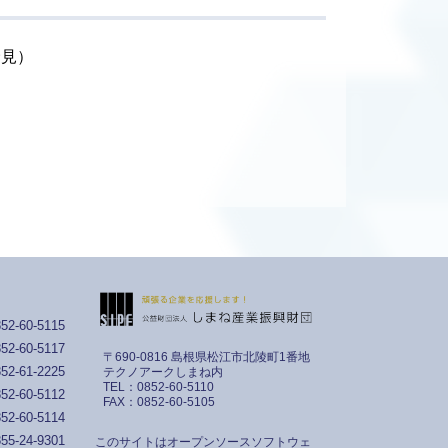
知野見）
52-60-5115
52-60-5117
〒690-0816 島根県松江市北陵町1番地
52-61-2225
テクノアークしまね内
TEL：0852-60-5110
52-60-5112
FAX：0852-60-5105
52-60-5114
55-24-9301
このサイトはオープンソースソフトウェ