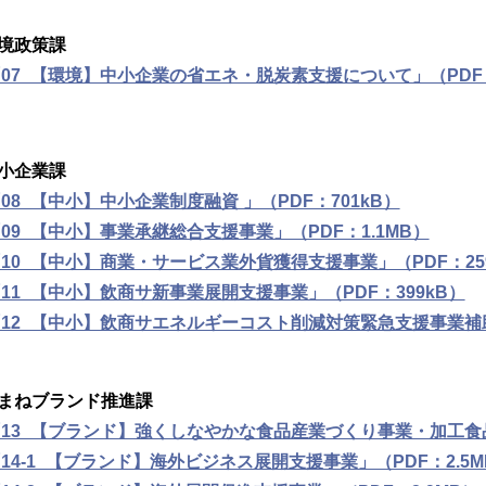
境政策課
07_【環境】中小企業の省エネ・脱炭素支援について」（PDF：
小企業課
08_【中小】中小企業制度融資 」（PDF：701kB）
09_【中小】事業承継総合支援事業」（PDF：1.1MB）
10_【中小】商業・サービス業外貨獲得支援事業」（PDF：25
11_【中小】飲商サ新事業展開支援事業」（PDF：399kB）
12_【中小】飲商サエネルギーコスト削減対策緊急支援事業補助金
まねブランド推進課
13_【ブランド】強くしなやかな食品産業づくり事業・加工食品
14-1_【ブランド】海外ビジネス展開支援事業」（PDF：2.5M