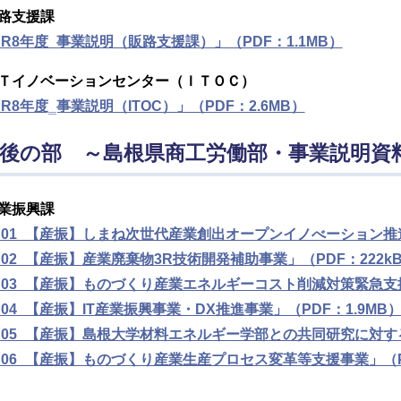
路支援課
R8年度_事業説明（販路支援課）」（PDF：1.1MB）
Ｔイノベーションセンター（ＩＴＯＣ）
R8年度‗事業説明（ITOC）」（PDF：2.6MB）
後の部 ～島根県商工労働部・事業説明資
業振興課
01_【産振】しまね次世代産業創出オープンイノべーション推進事
02_【産振】産業廃棄物3R技術開発補助事業」（PDF：222k
03_【産振】ものづくり産業エネルギーコスト削減対策緊急支援
04_【産振】IT産業振興事業・DX推進事業」（PDF：1.9MB
05_【産振】島根大学材料エネルギー学部との共同研究に対する
06_【産振】ものづくり産業生産プロセス変革等支援事業」（PD