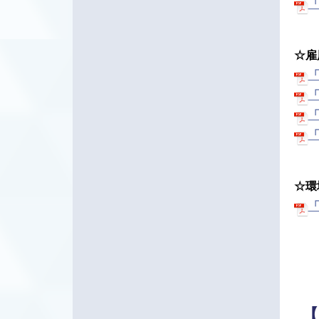
「
☆雇
「
「
「
「
☆環
「
【