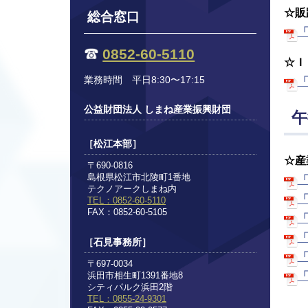
☆販
総合窓口
「
0852-60-5110
☆Ｉ
業務時間 平日8:30〜17:15
「
公益財団法人 しまね産業振興財団
午
［松江本部］
☆産
〒690-0816
島根県松江市北陵町1番地
「
テクノアークしまね内
「
TEL：0852-60-5110
FAX：0852-60-5105
「
「
［石見事務所］
「
〒697-0034
浜田市相生町1391番地8
「
シティパルク浜田2階
TEL：0855-24-9301