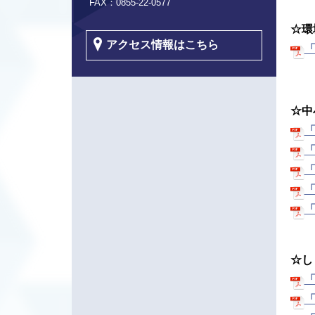
FAX：0855-22-0577
☆環
アクセス情報はこちら
「
☆中
「
「
「
「
「
☆し
「
「