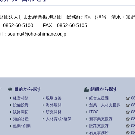
財団法人しまね産業振興財団 総務経理課 （担当 清水・
 0852-60-5100 FAX 0852-60-5105
il：soumu@joho-shimane.or.jp
す
目的から探す
組織から探す
経営相談
現場改善
経営支援課
08
設備投資
海外展開
創業・人材支援課
08
販路開拓
研究開発
ITOC
08
知的財産
人材育成･確保
新事業支援課
08
起業･創業
販路支援課
08
石見事務所
08