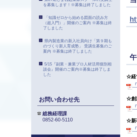
を募集します！※募集は終了しました
「知識ゼロから始める図面の読み方
h
（超入門）」開催のご案内 ※募集は終
了しました
県内製造業の新入社員向け「第９期も
のづくり新人育成塾」 受講生募集のご
案内 ※募集は終了しました
午
5/15『副業・兼業プロ人材活用個別相
談会』開催のご案内※募集は終了しま
した
☆経
「
☆創
お問い合わせ先
「
総務経理課
0852-60-5110
☆新
「