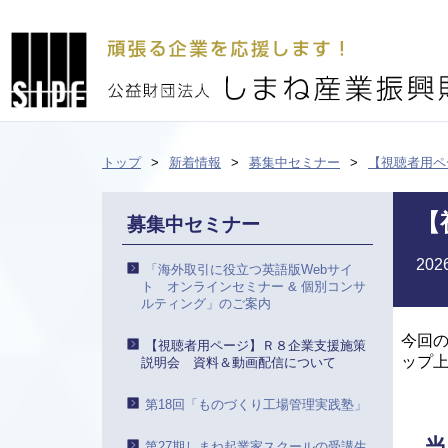
トップ
新着情報
募集中セミナー
【視聴者用ペ
【
募集中セミナー
20
「海外取引に役立つ英語版Webサイ
ト オンラインセミナー & 個別コンサ
ルティング」のご案内
今回
【視聴者用ページ】Ｒ８企業支援施策
ップ
説明会 資料＆動画配信について
第18回「ものづくり工場管理実践塾」
当
第27期しまね起業家スクールの受講生