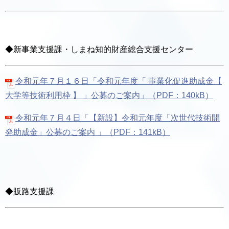
◆新事業支援課・しまね知的財産総合支援センター
令和元年７月１６日「令和元年度「 事業化促進助成金【
大学等技術利用枠 】 」公募のご案内」（PDF：140kB）
令和元年７月４日「【新設】令和元年度「次世代技術開
発助成金」公募のご案内 」（PDF：141kB）
◆販路支援課