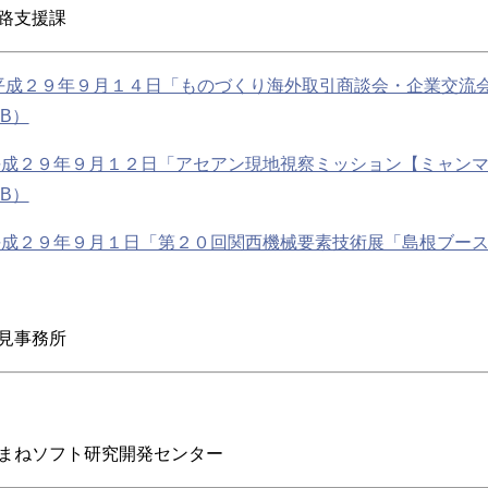
路支援課
平成２９年９月１４日「ものづくり海外取引商談会・企業交流会
kB）
平成２９年９月１２日「アセアン現地視察ミッション【ミャンマ
kB）
成２９年９月１日「第２０回関西機械要素技術展「島根ブース」」
見事務所
まねソフト研究開発センター