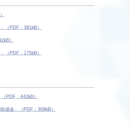
B）
PDF：381kB）
2kB）
PDF：175kB）
DF：442kB）
金」（PDF：309kB）