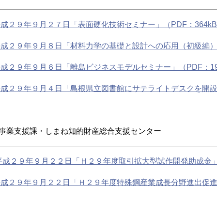
成２９年９月２７日「表面硬化技術セミナー」（PDF：364k
成２９年９月８日「材料力学の基礎と設計への応用（初級編）」（
成２９年９月６日「離島ビジネスモデルセミナー」（PDF：19
成２９年９月４日「島根県立図書館にサテライトデスクを開設」（
事業支援課・しまね知的財産総合支援センター
平成２９年９月２２日「Ｈ２９年度取引拡大型試作開発助成金」（P
成２９年９月２２日「Ｈ２９年度特殊鋼産業成長分野進出促進助成