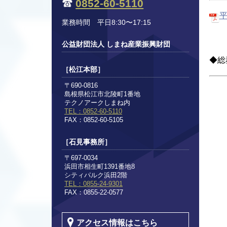
0852-60-5110
平
業務時間 平日8:30〜17:15
公益財団法人 しまね産業振興財団
◆総
［松江本部］
〒690-0816
島根県松江市北陵町1番地
テクノアークしまね内
TEL：0852-60-5110
FAX：0852-60-5105
［石見事務所］
〒697-0034
浜田市相生町1391番地8
シティパルク浜田2階
TEL：0855-24-9301
FAX：0855-22-0577
アクセス情報はこちら