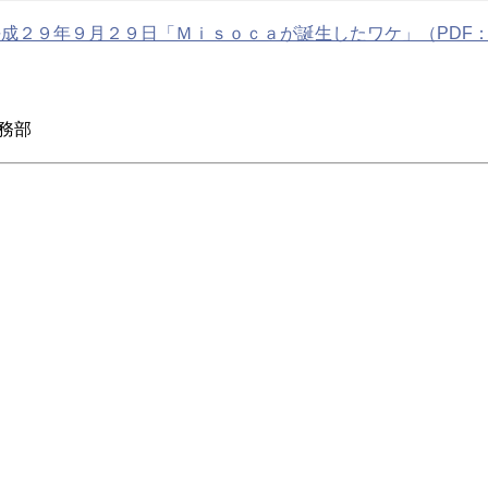
成２９年９月２９日「Ｍｉｓｏｃａが誕生したワケ」（PDF：1
務部