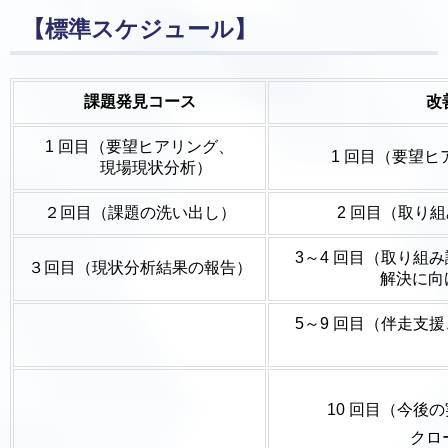
【標準スケジュール】
課題発見コース
改
1 回目（要望ヒアリング、
1 回目（要望
現場現状分析）
２回目（課題の洗い出し）
2 回目（取り
3～4 回目（取り組
３回目（現状分析結果の報告）
解決に向けた
5～9 回目（伴走支
10 回目（今後
クロージン