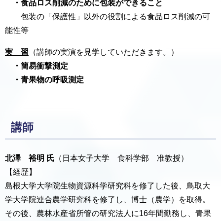
・食品ロス削減のために包装ができること
包装の「保護性」以外の役割による食品ロス削減の可
能性等
実 習
（講師の実演を見学していただきます。）
・簡易衝撃測定
・青果物の呼吸測定
講師
北澤 裕明 氏
（日本女子大学 食科学部 准教授）
【経歴】
島根大学大学院生物資源科学研究科を修了した後、鳥取大
学大学院連合農学研究科を修了し、博士（農学）を取得。
その後、農林水産省所管の研究法人に16年間勤務し、青果