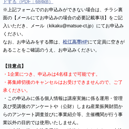
ドする（PDF：684kB）
※上記フォームでのお申込みができない場合は、チラシ裏
面の【メールにてお申込みの場合の必要記載事項】をご記
入いただき、メール（kikaku@matsue-ct.jp）にてお申込み
ください。
なお、お申込みをする際は、
松江高専HP
にて定員に空きが
あることをご確認のうえ、お申込みください。
【注意点】
・1企業につき、申込みは4名様まで可能です。
・募集締切後のキャンセルはお受けできませんので、ご了
承ください。
・この申込みに係る個人情報は講座実施に係る運用・管理
及び受講後のアンケートや（公財）しまね産業振興財団か
らのアンケート調査並びに事業紹介等、主催機関が行う事
業以外の目的では使用いたしません。