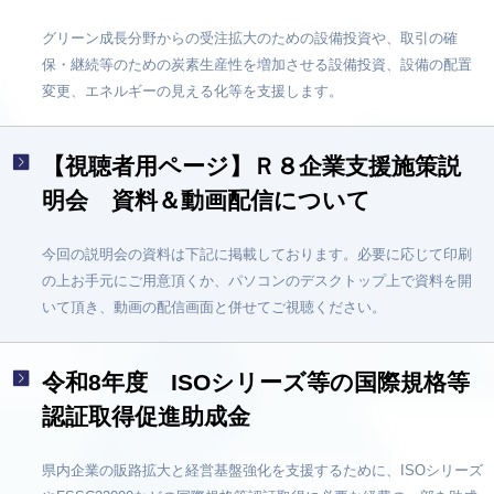
グリーン成長分野からの受注拡大のための設備投資や、取引の確
保・継続等のための炭素生産性を増加させる設備投資、設備の配置
変更、エネルギーの見える化等を支援します。
【視聴者用ページ】Ｒ８企業支援施策説
明会 資料＆動画配信について
今回の説明会の資料は下記に掲載しております。必要に応じて印刷
の上お手元にご用意頂くか、パソコンのデスクトップ上で資料を開
いて頂き、動画の配信画面と併せてご視聴ください。
令和8年度 ISOシリーズ等の国際規格等
認証取得促進助成金
県内企業の販路拡大と経営基盤強化を支援するために、ISOシリーズ