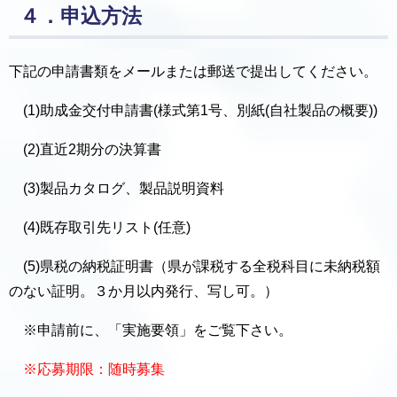
４．申込方法
下記の申請書類をメールまたは郵送で提出してください。
(1)助成金交付申請書(様式第1号、別紙(自社製品の概要))
(2)直近2期分の決算書
(3)製品カタログ、製品説明資料
(4)既存取引先リスト(任意)
(5)県税の納税証明書（県が課税する全税科目に未納税額
のない証明。３か月以内発行、写し可。）
※申請前に、「実施要領」をご覧下さい。
※応募期限：随時募集