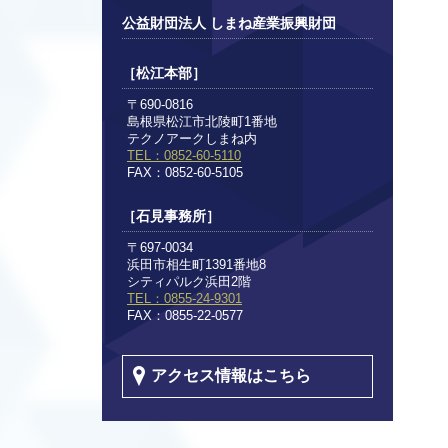
公益財団法人 しまね産業振興財団
［松江本部］
〒690-0816
島根県松江市北陵町1番地
テクノアークしまね内
TEL：0852-60-5110
FAX：0852-60-5105
［石見事務所］
〒697-0034
浜田市相生町1391番地8
シティパルク浜田2階
TEL：0855-24-9301
FAX：0855-22-0577
アクセス情報はこちら