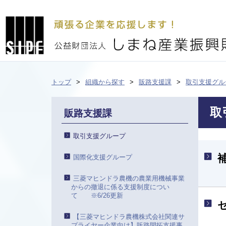
トップ
組織から探す
販路支援課
取引支援グル
取
販路支援課
取引支援グループ
国際化支援グループ
三菱マヒンドラ農機の農業用機械事業
からの撤退に係る支援制度につい
て ※6/26更新
【三菱マヒンドラ農機株式会社関連サ
プライヤー企業向け】販路開拓支援事