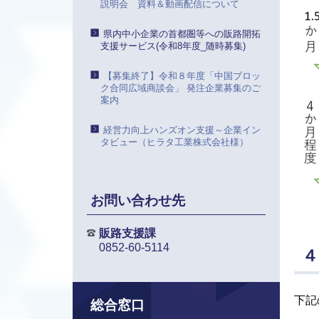
説明会 資料＆動画配信について
県内中小企業の首都圏等への販路開拓
支援サービス(令和8年度_随時募集)
【募集終了】令和８年度「中国ブロッ
ク合同広域商談会」 発注企業募集のご
案内
経営力向上ハンズオン支援～企業イン
タビュー（ヒラタ工業株式会社様）
お問い合わせ先
販路支援課
0852-60-5114
４
下記
総合窓口