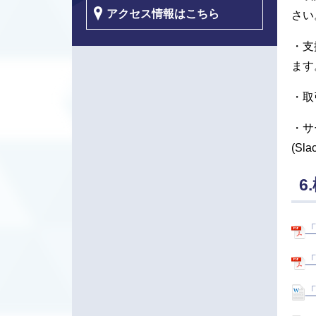
アクセス情報はこちら
さい
・支
ます
・取
・サ
(S
6
「
「
「