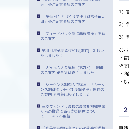
会 受注企業募集のご案内
1）
「第65回ものづくり受発注商談会in大
田」受注企業募集のご案内
2）
「フィードバック制御基礎講座」開催
3）
のご案内
なお
第31回機械要素技術展[東京]に出展い
たしました！
・営
※財
「３次元ＣＡＤ講座（第2回）」開催
のご案内 ※募集は終了しました
・商
・対
「シーケンス制御入門講座」「シーケ
ンス制御タッチパネル編講座」開催の
ご案内 ※募集は終了しました
三菱マヒンドラ農機の農業用機械事業
２
からの撤退に係る支援制度につい
て ※6/26更新
申請
「食品製造技術者のための衛生管理技