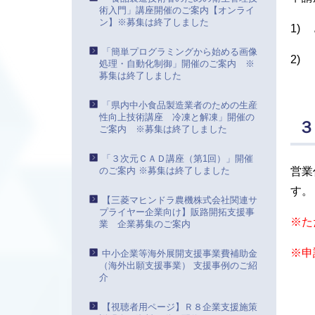
術入門」講座開催のご案内【オンライ
ン】※募集は終了しました
1)
「簡単プログラミングから始める画像
2)
処理・自動化制御」開催のご案内 ※
募集は終了しました
「県内中小食品製造業者のための生産
性向上技術講座 冷凍と解凍」開催の
３
ご案内 ※募集は終了しました
「３次元ＣＡＤ講座（第1回）」開催
のご案内 ※募集は終了しました
営業
す。
【三菱マヒンドラ農機株式会社関連サ
プライヤー企業向け】販路開拓支援事
※た
業 企業募集のご案内
※申
中小企業等海外展開支援事業費補助金
（海外出願支援事業） 支援事例のご紹
介
【視聴者用ページ】Ｒ８企業支援施策