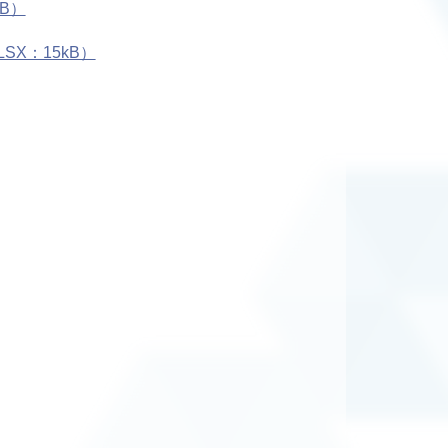
B）
X：15kB）