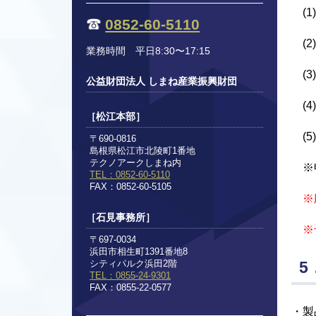
(1
0852-60-5110
(2
業務時間 平日8:30〜17:15
(3
公益財団法人 しまね産業振興財団
(4
［松江本部］
(5
〒690-0816
島根県松江市北陵町1番地
テクノアークしまね内
※申
TEL：0852-60-5110
FAX：0852-60-5105
※
［石見事務所］
※予
〒697-0034
浜田市相生町1391番地8
5
シティパルク浜田2階
TEL：0855-24-9301
FAX：0855-22-0577
・製