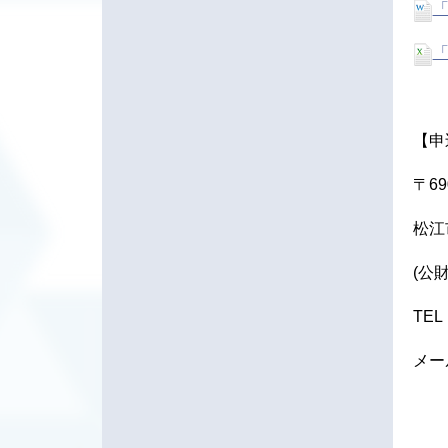
「
「
【申
〒69
松江
(公
TEL
メール