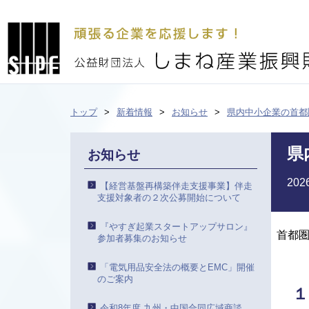
トップ
新着情報
お知らせ
県内中小企業の首都
県
お知らせ
20
【経営基盤再構築伴走支援事業】伴走
支援対象者の２次公募開始について
『やすぎ起業スタートアップサロン』
首都
参加者募集のお知らせ
「電気用品安全法の概要とEMC」開催
のご案内
１
令和8年度 九州・中国合同広域商談