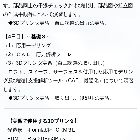
す。部品同士の干渉チェックおよび計測、部品図や組立図
の作成手順等について演習します。
◆3Dプリンタ実習：自由課題の出力の実習。
【4日目】～基礎３～
（1）応用モデリング
（2）ＣＡＥ 応力解析ツール
（3）3Dプリンタ実習（自由課題の取り出し）
ロフト、スイープ、サーフェスを使用した応用モデリン
グ及び設計支援解析ツール（CAE、最適化）について演習
します。
◆3Dプリンタ実習：取り出し、後処理の実習。
【実習で使用する3Dプリンタ】
光造形 -Formlab社FORM３L
FDM -Rise3DPro3Plus