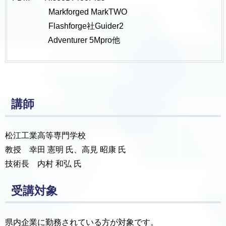
Markforged MarkTWO
Flashforge社Guider2
Adventurer 5Mpro他
講師
松江工業高等専門学校
教授 幸田 憲明 氏、高見 昭康 氏
技術長 内村 和弘 氏
受講対象
県内企業に勤務されている方が対象です。