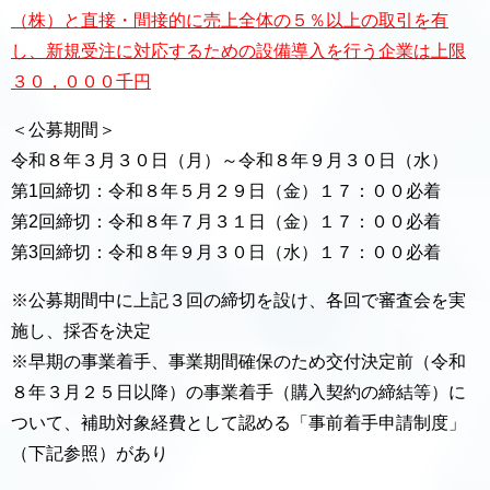
（株）と直接・間接的に売上全体の５％以上の取引を有
し、新規受注に対応するための設備導入を行う企業は上限
３０，０００千円
＜公募期間＞
令和８年３月３０日（月）～令和８年９月３０日（水）
第1回締切：令和８年５月２９日（金）１７：００必着
第2回締切：令和８年７月３１日（金）１７：００必着
第3回締切：令和８年９月３０日（水）１７：００必着
※公募期間中に上記３回の締切を設け、各回で審査会を実
施し、採否を決定
※早期の事業着手、事業期間確保のため交付決定前（令和
８年３月２５日以降）の事業着手（購入契約の締結等）に
ついて、補助対象経費として認める「事前着手申請制度」
（下記参照）があり