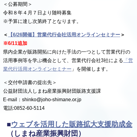
＜公募期間＞
令和８年４月７日より随時募集
※予算に達し次第終了となります。
＜
【6/26開催】営業代行会社活用オンラインセミナー
＞
※6/11追加
県内企業が販路開拓に向けた手法の一つとして営業代行の
活用事例等を学ぶ機会として、営業代行会社3社による
「営
業代行活用オンラインセミナー
」を開催します。
＜交付申請書の提出先＞
公益財団法人しまね産業振興財団販路支援課
E-mail：shinko@joho-shimane.or.jp
電話:0852-60-5114
■
ウェブを活用した販路拡大支援助成金
（しまね産業振興財団）