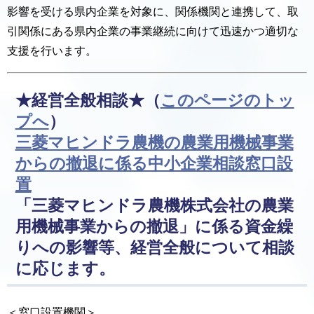
影響を受ける県内企業を対象に、関係機関と連携して、取
引関係にある県内企業の事業継続に向けて迅速かつ適切な
支援を行います。
★経営全般相談★
（
このページのトッ
プへ
）
三菱マヒンドラ農機の農業用機械事業
からの撤退に係る中小企業相談窓口設
置
「三菱マヒンドラ農機株式会社の農業
用機械事業からの撤退」に係る資金繰
りへの影響等、経営全般について相談
に応じます。
＜窓口設置機関＞