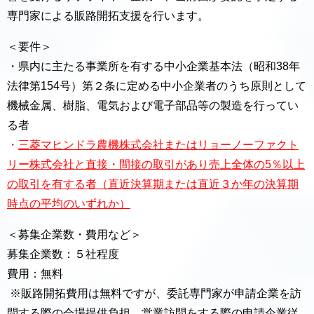
専門家による販路開拓支援を行います。
＜要件＞
・県内に主たる事業所を有する中小企業基本法（昭和38年
法律第154号）第２条に定める中小企業者のうち原則として
機械金属、樹脂、電気および電子部品等の製造を行ってい
る者
・
三菱マヒンドラ農機株式会社またはリョーノーファクト
リー株式会社と直接・間接の取引があり売上全体の5％以上
の取引を有する者（直近決算期または直近３か年の決算期
時点の平均のいずれか）
＜募集企業数・費用など＞
募集企業数：５社程度
費用：無料
※販路開拓費用は無料ですが、委託専門家が申請企業を訪
問する際の会場提供負担、営業訪問をする際の申請企業従