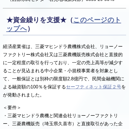
★資金繰りを支援★
（
このページのト
ップへ
）
経済産業省は、三菱マヒンドラ農機株式会社、リョーノー
ファクトリー株式会社又は三菱農機販売株式会社と直接的
に一定程度の取引を行っており、一定の売上高等が減少す
ることが見込まれる中小企業・小規模事業者を対象とし
て、一般保証とは別枠の限度額2.8億円で、民間金融機関に
よる融資額の100％を保証する
セーフティネット保証２号
を
が発動されました。
＜要件＞
・三菱マヒンドラ農機と関連会社リョーノーファクトリ
ー、三菱農機販売（埼玉県久喜市）と直接取引があった企