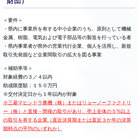
財団）
＜要件＞
・県内に事業所を有する中小企業のうち、原則として機械
金属、樹脂、電気および電子部品等の製造を行っている者
・県内事業者が県外の営業代行企業、個人を活用し、新規
取引先発掘など企業間取引の拡大を図る事業
＜補助率等＞
対象経費の３／４以内
助成限度額：１５０万円
※交付決定日から１年以内が対象
※三菱マヒンドラ農機（株）またはリョーノーファクトリ
ー（株）と直接・間接の取引があり、売上全体の５%以上
の取引を有する企業（直近決算期または直近３か年の決算
期時点の平均のいずれか）