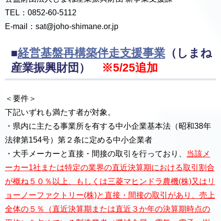
TEL：0852-60-5112
E-mail：sat@joho-shimane.or.jp
■
経営基盤再構築伴走支援事業
（しまね
産業振興財団）
※5/25追加
＜要件＞
下記いずれも満たす者が対象。
・県内に主たる事業所を有する中小企業基本法（昭和38年
法律第154号）第２条に定める中小企業者
・大手メーカーと直接・間接の取引を行っており、
当該メ
ーカー1社または特定の業界の直近決算期における取引割合
が概ね５０％以上、もしくは三菱マヒンドラ農機(株)又はリ
ョーノーファクトリー(株)と直接・間接の取引があり、売上
全体の５％（直近決算期または直近３か年の決算期時点の