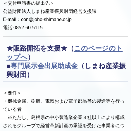
＜交付申請書の提出先＞
公益財団法人しまね産業振興財団経営支援課
E-mail：con@joho-shimane.or.jp
電話:0852-60-5115
★販路開拓を支援★
（
このページのト
ップへ
）
■
専門展示会出展助成金
（しまね産業振
興財団）
＜要件＞
・機械金属、樹脂、電気および電子部品等の製造等を行っ
ている者
※ただし、島根県の中小製造業企業３社以上により構成
されるグループで経営革新計画の承認を受けた事業者につ