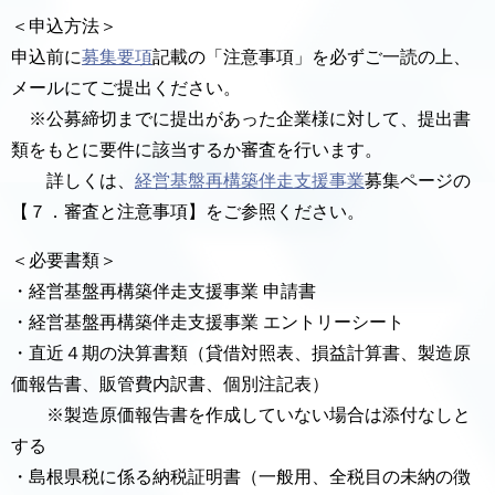
＜申込方法＞
申込前に
募集要項
記載の「注意事項」を必ずご一読の上、
メールにてご提出ください。
※公募締切までに提出があった企業様に対して、提出書
類をもとに要件に該当するか審査を行います。
詳しくは、
経営基盤再構築伴走支援事業
募集ページの
【７．審査と注意事項】をご参照ください。
＜必要書類＞
・経営基盤再構築伴走支援事業 申請書
・経営基盤再構築伴走支援事業 エントリーシート
・直近４期の決算書類（貸借対照表、損益計算書、製造原
価報告書、販管費内訳書、個別注記表）
※製造原価報告書を作成していない場合は添付なしと
する
・島根県税に係る納税証明書（一般用、全税目の未納の徴