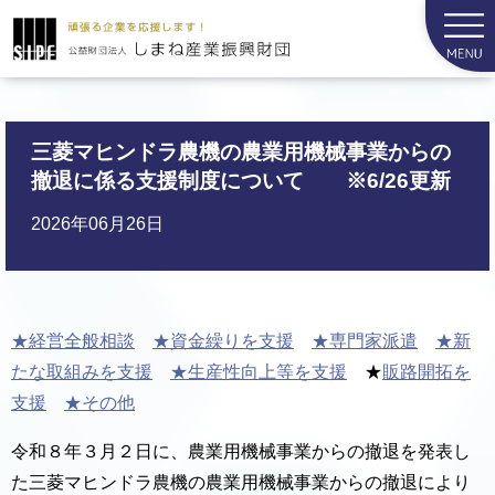
三菱マヒンドラ農機の農業用機械事業からの
撤退に係る支援制度について ※6/26更新
2026年06月26日
★経営全般相談
★資金繰りを支援
★専門家派遣
★新
たな取組みを支援
★生産性向上等を支援
★
販路開拓を
支援
★その他
令和８年３月２日に、農業用機械事業からの撤退を発表し
た三菱マヒンドラ農機の農業用機械事業からの撤退により