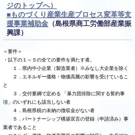
ジのトップへ）
■
ものづくり産業生産プロセス変革等支
援事業補助金
（島根県商工労働部産業振
興課）
＜要件＞
・以下の１～５の全ての要件を満たす者。
１．県内中小企業（製造業者）※みなし大企業を除く
２．エネルギー価格・物価高騰の影響を受けているこ
と
３．交付要綱で定める 「暴力団排除に関する誓約事
項」のいずれにも該当しない者
４．島根県税の未納の徴収金がない者
５．パートナーシップ構築宣言の登録（申請済み）事
業者であること