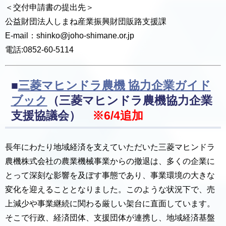
＜交付申請書の提出先＞
公益財団法人しまね産業振興財団販路支援課
E-mail：shinko@joho-shimane.or.jp
電話:0852-60-5114
■
三菱マヒンドラ農機 協力企業ガイド
ブック
（三菱マヒンドラ農機協力企業
支援協議会）
※6/4追加
長年にわたり地域経済を支えていただいた三菱マヒンドラ
農機株式会社の農業機械事業からの撤退は、多くの企業に
とって深刻な影響を及ぼす事態であり、事業環境の大きな
変化を迎えることとなりました。このような状況下で、売
上減少や事業継続に関わる厳しい架台に直面しています。
そこで行政、経済団体、支援団体が連携し、地域経済基盤