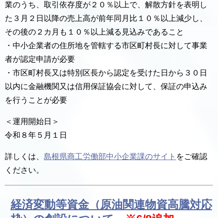
業のうち、取引依存度が２０％以上で、解散方針を表明し
た３月２日以降の売上高が前年同月比１０％以上減少し、
その後の２カ月も１０％以上減る見込みであること
・中小企業者の住所地を管轄する市区町村長に対して事業
者が認定申請が必要
・市区町村長又は特別区長から認定を受けた日から３０日
以内に金融機関又は信用保証協会に対して、保証の申込み
を行うことが必要
＜運用開始日＞
令和８年５月１日
詳しくは、
島根県商工労働部中小企業課のサイト
をご確認
ください。
経済変動等資金（原油関連物資高騰対応