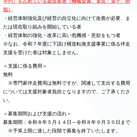
平均）を占めている製造業者（機械金属、電気・電子、樹
脂）
・経営体制強化及び経営の自立化に向けて改善が必要、ま
たは現在取り組みを開始している者
・経営体制の強化・改革に高い危機感・意欲をもつ者
※なお、令和７年度に下請け構造転換支援事業に係る伴走
支援を受けた者は対象としません。
＜支援に係る費用＞
無料
※専門家伴走費用は無料ですが、関連して支出する費用
については支援対象者負担となりますので、ご了承くださ
い。
＜募集期間および支援の流れ＞
募集期間：令和８年５月１４日～令和８年９月３０日まで
※予算上限に達した段階で募集を終了いたします。