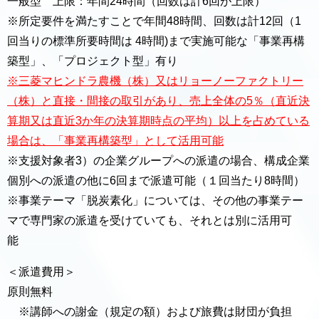
一般型 上限：年間24時間（回数は計6回が上限）
※所定要件を満たすことで年間48時間、回数は計12回（1
回当りの標準所要時間は 4時間)まで実施可能な「事業再構
築型」、「プロジェクト型」有り
※三菱マヒンドラ農機（株）又はリョーノーファクトリー
（株）と直接・間接の取引があり、売上全体の5％（直近決
算期又は直近3か年の決算期時点の平均）以上を占めている
場合は、「事業再構築型」として活用可能
※支援対象者3）の企業グループへの派遣の場合、構成企業
個別への派遣の他に6回まで派遣可能（１回当たり8時間）
※事業テーマ「脱炭素化」については、その他の事業テー
マで専門家の派遣を受けていても、それとは別に活用可
能
＜派遣費用＞
原則無料
※講師への謝金（規定の額）および旅費は財団が負担