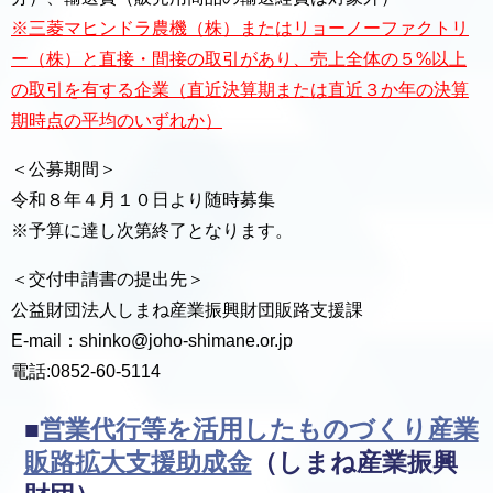
※三菱マヒンドラ農機（株）またはリョーノーファクトリ
ー（株）と直接・間接の取引があり、売上全体の５%以上
の取引を有する企業（直近決算期または直近３か年の決算
期時点の平均のいずれか）
＜公募期間＞
令和８年４月１０日より随時募集
※予算に達し次第終了となります。
＜交付申請書の提出先＞
公益財団法人しまね産業振興財団販路支援課
E-mail：shinko@joho-shimane.or.jp
電話:0852-60-5114
■
営業代行等を活用したものづくり産業
販路拡大支援助成金
（しまね産業振興