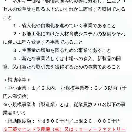
・エネルギー価格・物価高騰等の影響に対応し、生産プロ
セスの変革等を図る以下のいずれかに該当する取組である
こと
１．省人化や自動化を進めていく事業であること
２・多能工化に向けた人材育成システムの整備やそれ
に伴い工程を変更する事業であること
３．生産量の増加を図るための事業であること
４．新たな事業若しくは市場への参入、新製品の開
発、又は新たな取引先を獲得するための事業であること
＜補助率等＞
・中小企業：１／２以内、 小規模事業者：２／３以内（千
円未満切捨）
※小規模事業者（製造業）とは、従業員数２０名以下の事
業者をいう
・補助限度額：下限５００千円／上限２０，０００千円
※三菱マヒンドラ農機（株）又はリョーノーファクトリー