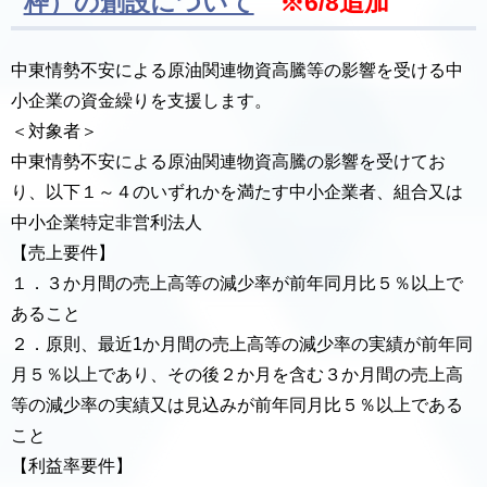
枠）の創設について
※6/8追加
中東情勢不安による原油関連物資高騰等の影響を受ける中
小企業の資金繰りを支援します。
＜対象者＞
中東情勢不安による原油関連物資高騰の影響を受けてお
り、以下１～４のいずれかを満たす中小企業者、組合又は
中小企業特定非営利法人
【売上要件】
１．３か月間の売上高等の減少率が前年同月比５％以上で
あること
２．原則、最近1か月間の売上高等の減少率の実績が前年同
月５％以上であり、その後２か月を含む３か月間の売上高
等の減少率の実績又は見込みが前年同月比５％以上である
こと
【利益率要件】