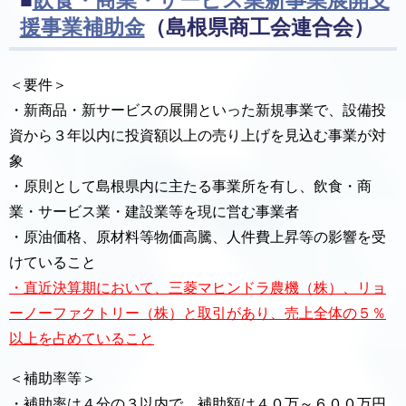
■
飲食・商業・サービス業新事業展開支
援事業補助金
（島根県商工会連合会）
＜要件＞
・新商品・新サービスの展開といった新規事業で、設備投
資から３年以内に投資額以上の売り上げを見込む事業が対
象
・原則として島根県内に主たる事業所を有し、飲食・商
業・サービス業・建設業等を現に営む事業者
・原油価格、原材料等物価高騰、人件費上昇等の影響を受
けていること
・直近決算期において、三菱マヒンドラ農機（株）、リョ
ーノーファクトリー（株）と取引があり、売上全体の５％
以上を占めていること
＜補助率等＞
・補助率は４分の３以内で、補助額は４０万～６００万円