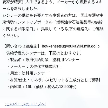
要家が確実に入手できるよう、メーカーから直販するスキ
ームを新設しました。
シンナーの供給を必要とする事業者の方は、 国土交通省中
東情勢ワンストップポータル「燃料油や石油製品等の供給
に関する相談窓口」に掲載している 以下の連絡先にご連絡
ください。
【問い合わせ連絡先】 hqt-kensetsugyouka@ki.mlit.go.jp
供給予定のシンナーは、下記のとおりです。
・製品名：政府供給対策 塗料用シンナー
・メーカー：大伸化学株式会社
・用途：塗料用シンナー
・材質/仕上：ミネラルスピリットを主成分として溶剤
・内容量：16L（価格：税込み13,500円）
（
このページのトップへ
）