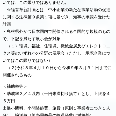
いては、この限りではありません。
☆経営革新計画とは：中小企業の新たな事業活動の促進
に関する法律第９条第１項に基づき、知事の承認を受けた
計画
・島根県外かつ日本国内で開催される全国的な規模のもの
で、下記を満たす展示会が対象
（１）環境、福祉、住環境、機械金属及びエレクトロニ
クス等のいずれかの分野の展示会（ただし、承認企業につ
いてはこの限りではない）
（２)令和８年４月１０日から令和９年３月３１日までに
開催されるもの
＜補助率等＞
・助成率３／４以内（千円未満切り捨て）とし、上限を４
５万円
出展小間料、小間装飾費、旅費（原則１事業者につき１人
分）、輸送費（販売用商品の輸送経費は対象外）