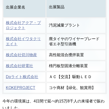
出展製品
出展企業名
株式会社アクア・プ
汚泥減量プラント
ロジェクト
株式会社イワタクリ
廃タイヤのワイヤーブレード
エイト
省エネ型引抜機
株式会社切川物産
高性能混合攪拌装置
株式会社研電社
楕円板型固液分離装置
Doライト株式会社
ＡＣ【交流】駆動ＬＥＤ
KOKEPROJECT
コケ商材【緑化、観賞用】
今年の環境展は、4日間で延べ約15万8千人の来場者で賑わ
いました。