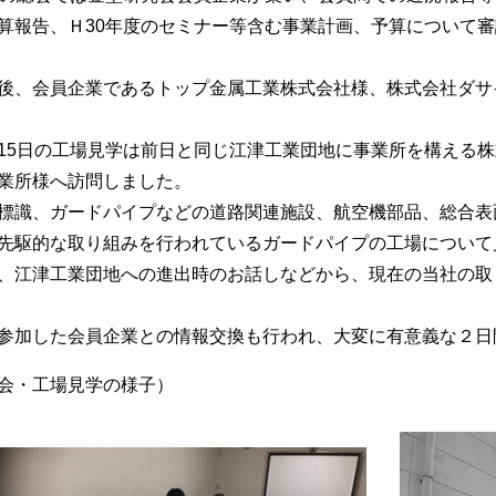
算報告、Ｈ30年度のセミナー等含む事業計画、予算について
後、会員企業であるトップ金属工業株式会社様、株式会社ダサ
15日の工場見学は前日と同じ江津工業団地に事業所を構える
業所様へ訪問しました。
標識、ガードパイプなどの道路関連施設、航空機部品、総合表
先駆的な取り組みを行われているガードパイプの工場について
、江津工業団地への進出時のお話しなどから、現在の当社の取
参加した会員企業との情報交換も行われ、大変に有意義な２日
会・工場見学の様子）