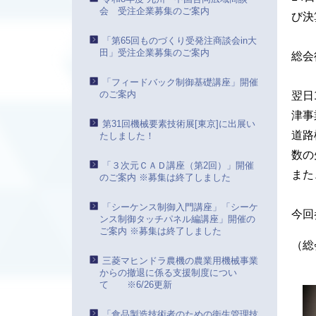
会 受注企業募集のご案内
び決
「第65回ものづくり受発注商談会in大
田」受注企業募集のご案内
総会
「フィードバック制御基礎講座」開催
のご案内
翌日
津事
第31回機械要素技術展[東京]に出展い
道路
たしました！
数の
「３次元ＣＡＤ講座（第2回）」開催
また
のご案内 ※募集は終了しました
「シーケンス制御入門講座」「シーケ
今回
ンス制御タッチパネル編講座」開催の
ご案内 ※募集は終了しました
（総
三菱マヒンドラ農機の農業用機械事業
からの撤退に係る支援制度につい
て ※6/26更新
「食品製造技術者のための衛生管理技