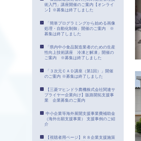
術入門」講座開催のご案内【オンライ
ン】※募集は終了しました
「簡単プログラミングから始める画像
処理・自動化制御」開催のご案内 ※
募集は終了しました
「県内中小食品製造業者のための生産
性向上技術講座 冷凍と解凍」開催の
ご案内 ※募集は終了しました
「３次元ＣＡＤ講座（第1回）」開催
のご案内 ※募集は終了しました
【三菱マヒンドラ農機株式会社関連サ
プライヤー企業向け】販路開拓支援事
業 企業募集のご案内
中小企業等海外展開支援事業費補助金
（海外出願支援事業） 支援事例のご紹
介
【視聴者用ページ】Ｒ８企業支援施策