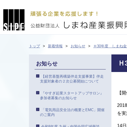
トップ
新着情報
お知らせ
Ｈ30年度 しまね
Ｈ
お知らせ
【経営基盤再構築伴走支援事業】伴走
支援対象者の２次公募開始について
【開
『やすぎ起業スタートアップサロン』
参加者募集のお知らせ
20
「電気用品安全法の概要とEMC」開催
を実
のご案内
14
令和8年度 九州・中国合同広域商談