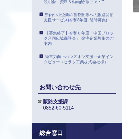
説明会 資料＆動画配信について
県内中小企業の首都圏等への販路開拓
支援サービス(令和8年度_随時募集)
【募集終了】令和８年度「中国ブロッ
ク合同広域商談会」 発注企業募集のご
案内
経営力向上ハンズオン支援～企業イン
タビュー（ヒラタ工業株式会社様）
お問い合わせ先
販路支援課
0852-60-5114
総合窓口